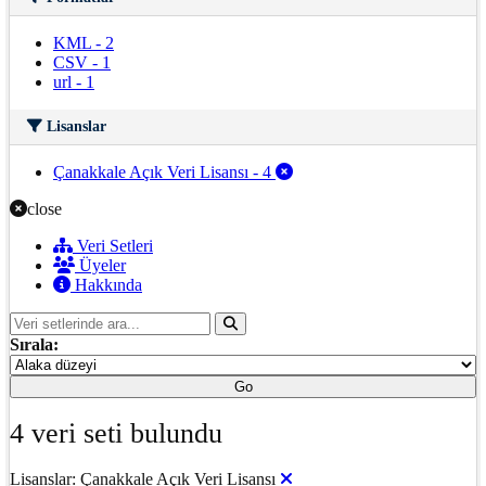
KML
-
2
CSV
-
1
url
-
1
Lisanslar
Çanakkale Açık Veri Lisansı
-
4
close
Veri Setleri
Üyeler
Hakkında
Sırala:
Go
4 veri seti bulundu
Lisanslar:
Çanakkale Açık Veri Lisansı