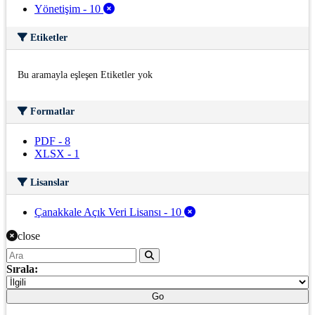
Yönetişim
-
10
Etiketler
Bu aramayla eşleşen Etiketler yok
Formatlar
PDF
-
8
XLSX
-
1
Lisanslar
Çanakkale Açık Veri Lisansı
-
10
close
Sırala:
Go